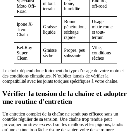
Specialist
Enduro,
nt tout-
boue,
Moto Off-
off-road
terrain
humidité
Road
Bonne
Usage
Ipone X-
Graisse
pénétration,
mixte route
Trem
liquide
séchage
et tout-
Chain
rapide
terrain
Bel-Ray
Ville,
Graisse
Propre, peu
Super
conditions
sèche
salissante
Clean
sèches
Le choix dépend donc fortement du type d’usage de votre moto et
des conditions climatiques. N’oubliez jamais de vérifier la
compatibilité avec les joints toriques spécifiques à votre chaîne.
Vérifier la tension de la chaîne et adopter
une routine d’entretien
Un entretien complet de la chaîne ne serait pas efficace sans un
contrôle régulier de sa tension. Une chaîne trop tendue peut
provoquer un stress excessif sur les maillons et les pignons, tandis
qu’une chaîne trop lâche risque de sauter, voire de se rompre.