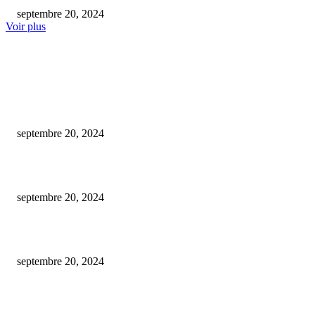
septembre 20, 2024
Voir plus
COUP DE CŒUR DE L'ÉDITEUR
Comment résilier april assurance santé ?
septembre 20, 2024
Assurance loyer impayé : notre comparatif complet en 2025
septembre 20, 2024
Techniques pour plier correctement une piscine à balles.
septembre 20, 2024
ARTICLES POPULAIRES