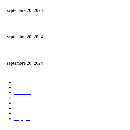
Est-ce gratuit l’estimation d’une maison par une agence immobilière ?
septembre 20, 2024
De la conception à la mise en marché : créer un nft en toute simplicité.
septembre 20, 2024
comment procéder au changement du plafond de votre carte bancaire bnp 
septembre 20, 2024
CATÉGORIE POPULAIRE
Maison
30
Autos/Motos
25
Loisirs
23
bien-être
14
Entreprise
13
Finance
12
Argent
10
Voyage
7