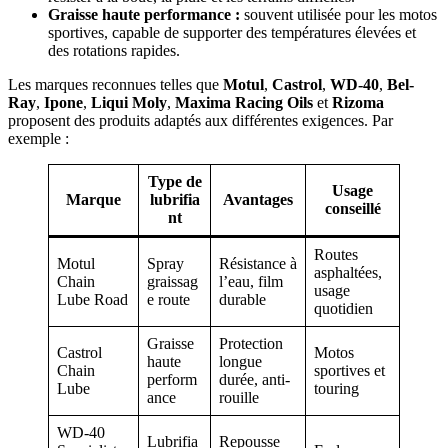
Graisse haute performance :
souvent utilisée pour les motos
sportives, capable de supporter des températures élevées et
des rotations rapides.
Les marques reconnues telles que
Motul
,
Castrol
,
WD-40
,
Bel-
Ray
,
Ipone
,
Liqui Moly
,
Maxima Racing Oils
et
Rizoma
proposent des produits adaptés aux différentes exigences. Par
exemple :
Type de
Usage
Marque
lubrifia
Avantages
conseillé
nt
Routes
Motul
Spray
Résistance à
asphaltées,
Chain
graissag
l’eau, film
usage
Lube Road
e route
durable
quotidien
Graisse
Protection
Castrol
Motos
haute
longue
Chain
sportives et
perform
durée, anti-
Lube
touring
ance
rouille
WD-40
Lubrifia
Repousse