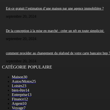
Est-ce gratuit l’estimation d’une maison par une agence immobilière ?
septembre 20, 2024
De la conception à la mise en marché : créer un nft en toute simplicité.
septembre 20, 2024
comment procéder au changement du plafond de votre carte bancaire bnp 
septembre 20, 2024
CATÉGORIE POPULAIRE
Maison
30
Autos/Motos
25
Loisirs
23
bien-être
14
Entreprise
13
Finance
12
Argent
10
Voyage
7