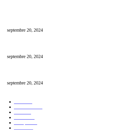
ARTICLES POPULAIRES
Est-ce gratuit l’estimation d’une maison par une agence immobilière ?
septembre 20, 2024
De la conception à la mise en marché : créer un nft en toute simplicité.
septembre 20, 2024
comment procéder au changement du plafond de votre carte bancaire bnp 
septembre 20, 2024
CATÉGORIE POPULAIRE
Maison
30
Autos/Motos
25
Loisirs
23
bien-être
14
Entreprise
13
Finance
12