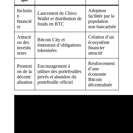
Inclusio
Adoption
Lancement de Chivo
n
facilitée par la
Wallet et distribution de
financiè
population
fonds en BTC
re
non bancarisée
Attracti
Création d’un
Bitcoin City et
on des
écosystème
émissions d’obligations
investis
financier
tokenisées
seurs
attractif
Renforcement
Promoti
Encouragement à
d’une
on de la
utiliser des portefeuilles
économie
décentr
privés et abandon du
Bitcoin
alisation
portefeuille officiel
décentralisée