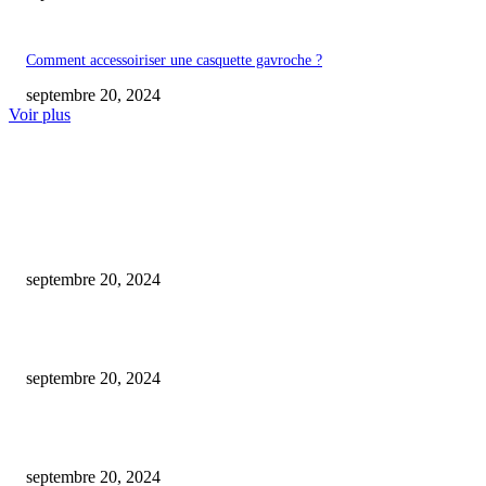
Comment accessoiriser une casquette gavroche ?
septembre 20, 2024
Voir plus
COUP DE CŒUR DE L'ÉDITEUR
Est-il obligatoire d’avoir une assurance habitation ?
septembre 20, 2024
Comment soulever une moto sans l’aide d’un élévateur ?
septembre 20, 2024
Pronostic tennis : pariez sur les plus grands tournois grâce à nos experts
septembre 20, 2024