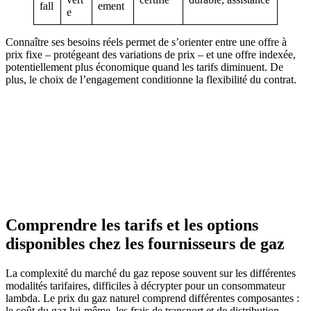
fall
ement
e
Connaître ses besoins réels permet de s’orienter entre une offre à
prix fixe – protégeant des variations de prix – et une offre indexée,
potentiellement plus économique quand les tarifs diminuent. De
plus, le choix de l’engagement conditionne la flexibilité du contrat.
Comprendre les tarifs et les options
disponibles chez les fournisseurs de gaz
La complexité du marché du gaz repose souvent sur les différentes
modalités tarifaires, difficiles à décrypter pour un consommateur
lambda. Le prix du gaz naturel comprend différentes composantes :
le coût du gaz lui-même, les frais de transport et de distribution,