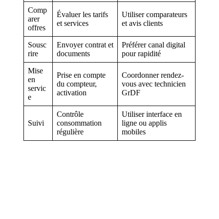
Comp
Évaluer les tarifs
Utiliser comparateurs
arer
et services
et avis clients
offres
Sousc
Envoyer contrat et
Préférer canal digital
rire
documents
pour rapidité
Mise
Prise en compte
Coordonner rendez-
en
du compteur,
vous avec technicien
servic
activation
GrDF
e
Contrôle
Utiliser interface en
Suivi
consommation
ligne ou applis
régulière
mobiles