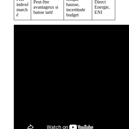
Peut être
Direct
indexé
hausse,
avantageux si
Energie,
march
incertitude
baisse tarif
ENI
é
budget