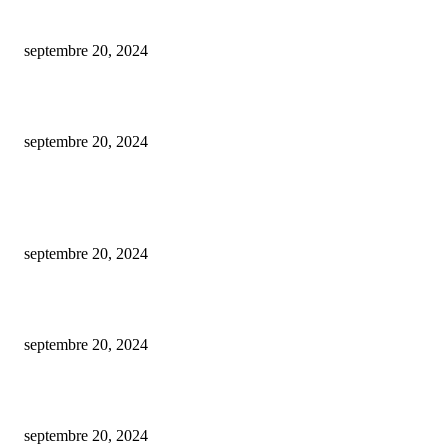
Dépannage plombier Annecy – Réparer en urgence vos problèmes de plom
septembre 20, 2024
Comment évaluer le coût d’un bureau de direction ?
septembre 20, 2024
ARTICLES POPULAIRES
Est-ce gratuit l’estimation d’une maison par une agence immobilière ?
septembre 20, 2024
De la conception à la mise en marché : créer un nft en toute simplicité.
septembre 20, 2024
comment procéder au changement du plafond de votre carte bancaire bnp 
septembre 20, 2024