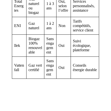
Total
Oui,
Services
naturel
1 à 3
Energ
selon
personnalisés,
ou
ans
ies
l’offre
assistance
biogaz
Tarifs
Gaz
1 à 2
ENI
Non
compétitifs,
naturel
ans
service client
Biogaz
Sans
Suivi
100%
enga
Ilek
Oui
écologique,
renouvel
gem
plateforme
able
ent
Sans
Vatten
Gaz vert
enga
Conseils
Oui
fall
certifié
gem
énergie durable
ent