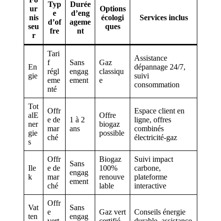
Typ
Durée
ur
Options
e
d’eng
nis
écologi
Services inclus
d’of
ageme
seu
ques
fre
nt
r
Tari
Assistance
f
Sans
Gaz
En
dépannage 24/7,
régl
engag
classiqu
gie
suivi
eme
ement
e
consommation
nté
Tot
Offr
Espace client en
alE
Offre
e de
1 à 2
ligne, offres
ner
biogaz
mar
ans
combinés
gie
possible
ché
électricité-gaz
s
Offr
Biogaz
Suivi impact
Sans
Ile
e de
100%
carbone,
engag
k
mar
renouve
plateforme
ement
ché
lable
interactive
Offr
Vat
Sans
e
Gaz vert
Conseils énergie
ten
engag
vert
certifié
durable, assistance