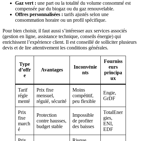
Gaz vert :
une part ou la totalité du volume consommé est
compensée par du biogaz ou du gaz renouvelable.
Offres personnalisées :
tarifs ajustés selon une
consommation horaire ou un profil spécifique.
Pour bien choisir, il faut aussi s’intéresser aux services associés
(gestion en ligne, assistance technique, conseils énergie) qui
enrichissent l’expérience client. Il est conseillé de solliciter plusieurs
devis et de lire attentivement les conditions générales.
Fourniss
Type
Inconvénie
eurs
d’offr
Avantages
nts
principa
e
ux
Tarif
Prix fixe
Moins
Engie,
régle
mensuel,
compétitif,
GrDF
menté
régulé, sécurité
peu flexible
Prix
TotalEner
Protection
Impossible
fixe
gies,
contre hausses,
de profiter
march
ENI,
budget stable
des baisses
é
EDF
Prix
Risque