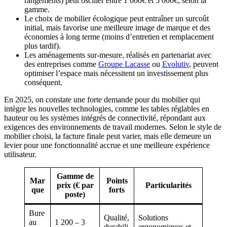
rangements) peut osciller entre 1 000€ et 5 000€, selon la
gamme.
Le choix de mobilier écologique peut entraîner un surcoût
initial, mais favorise une meilleure image de marque et des
économies à long terme (moins d’entretien et remplacement
plus tardif).
Les aménagements sur-mesure, réalisés en partenariat avec
des entreprises comme
Groupe Lacasse
ou
Evolutiv
, peuvent
optimiser l’espace mais nécessitent un investissement plus
conséquent.
En 2025, on constate une forte demande pour du mobilier qui
intègre les nouvelles technologies, comme les tables réglables en
hauteur ou les systèmes intégrés de connectivité, répondant aux
exigences des environnements de travail modernes. Selon le style de
mobilier choisi, la facture finale peut varier, mais elle demeure un
levier pour une fonctionnalité accrue et une meilleure expérience
utilisateur.
Gamme de
Mar
Points
prix (€ par
Particularités
que
forts
poste)
Bure
Qualité,
Solutions
au
1 200 – 3
durabili
ergonomiques et