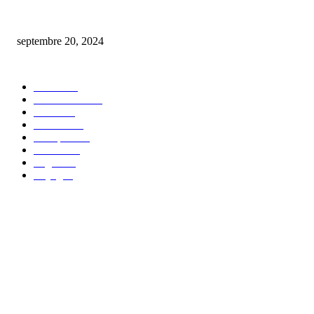
comment procéder au changement du plafond de votre carte bancaire bnp 
septembre 20, 2024
CATÉGORIE POPULAIRE
Maison
30
Autos/Motos
25
Loisirs
23
bien-être
14
Entreprise
13
Finance
12
Argent
10
Voyage
7