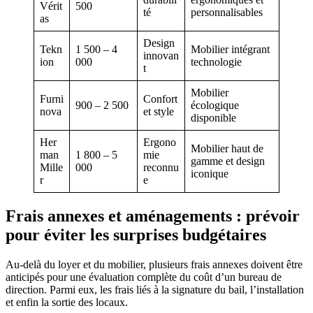
Vérit
500
té
personnalisables
as
Design
Tekn
1 500 – 4
Mobilier intégrant
innovan
ion
000
technologie
t
Mobilier
Furni
Confort
900 – 2 500
écologique
nova
et style
disponible
Her
Ergono
Mobilier haut de
man
1 800 – 5
mie
gamme et design
Mille
000
reconnu
iconique
r
e
Frais annexes et aménagements : prévoir
pour éviter les surprises budgétaires
Au-delà du loyer et du mobilier, plusieurs frais annexes doivent être
anticipés pour une évaluation complète du coût d’un bureau de
direction. Parmi eux, les frais liés à la signature du bail, l’installation
et enfin la sortie des locaux.