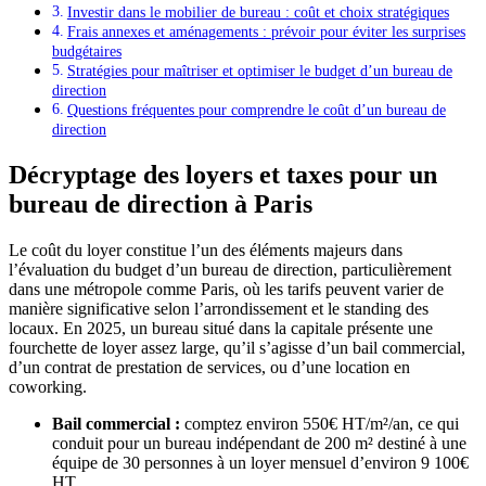
Investir dans le mobilier de bureau : coût et choix stratégiques
Frais annexes et aménagements : prévoir pour éviter les surprises
budgétaires
Stratégies pour maîtriser et optimiser le budget d’un bureau de
direction
Questions fréquentes pour comprendre le coût d’un bureau de
direction
Décryptage des loyers et taxes pour un
bureau de direction à Paris
Le coût du loyer constitue l’un des éléments majeurs dans
l’évaluation du budget d’un bureau de direction, particulièrement
dans une métropole comme Paris, où les tarifs peuvent varier de
manière significative selon l’arrondissement et le standing des
locaux. En 2025, un bureau situé dans la capitale présente une
fourchette de loyer assez large, qu’il s’agisse d’un bail commercial,
d’un contrat de prestation de services, ou d’une location en
coworking.
Bail commercial :
comptez environ 550€ HT/m²/an, ce qui
conduit pour un bureau indépendant de 200 m² destiné à une
équipe de 30 personnes à un loyer mensuel d’environ 9 100€
HT.