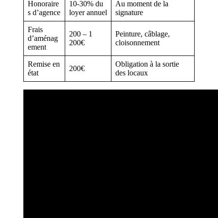
Honoraire
10-30% du
Au moment de la
s d’agence
loyer annuel
signature
Frais
200 – 1
Peinture, câblage,
d’aménag
200€
cloisonnement
ement
Remise en
Obligation à la sortie
200€
état
des locaux