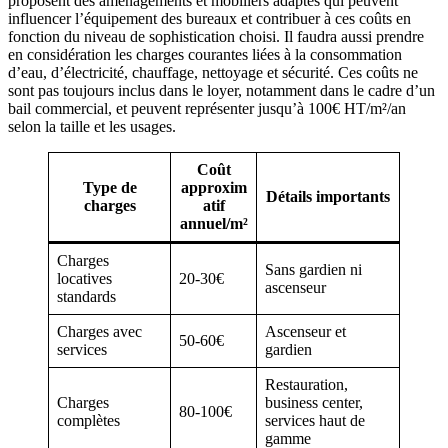
proposent des aménagements et mobiliers adaptés qui peuvent
influencer l’équipement des bureaux et contribuer à ces coûts en
fonction du niveau de sophistication choisi. Il faudra aussi prendre
en considération les charges courantes liées à la consommation
d’eau, d’électricité, chauffage, nettoyage et sécurité. Ces coûts ne
sont pas toujours inclus dans le loyer, notamment dans le cadre d’un
bail commercial, et peuvent représenter jusqu’à 100€ HT/m²/an
selon la taille et les usages.
Coût
Type de
approxim
Détails importants
charges
atif
annuel/m²
Charges
Sans gardien ni
locatives
20-30€
ascenseur
standards
Charges avec
Ascenseur et
50-60€
services
gardien
Restauration,
Charges
business center,
80-100€
complètes
services haut de
gamme