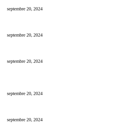
septembre 20, 2024
Le mobilier de bureau écologique : un choix durable pour l’avenir ?
septembre 20, 2024
Comment jouer au casino en ligne sur mobile ?
septembre 20, 2024
ARTICLES POPULAIRES
Est-ce gratuit l’estimation d’une maison par une agence immobilière ?
septembre 20, 2024
De la conception à la mise en marché : créer un nft en toute simplicité.
septembre 20, 2024