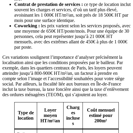
Contrat de prestation de services :
ce type de location inclut
souvent les charges et services, d’où un tarif plus élevé,
avoisinant les 1 000€ HT/m²/an, soit près de 18 500€ HT par
mois pour une surface identique.
Coworking :
les prix varient selon les services proposés, avec
une moyenne de 650€ HT/poste/mois. Pour une équipe de 30
personnes, cela peut représenter jusqu’à 21 000€ HT
mensuels, avec des extrêmes allant de 450€ à plus de 1 000€
par poste.
Ces variations soulignent l’importance d’analyser précisément la
localisation ainsi que les conditions proposées par le bailleur. Par
exemple, dans les quartiers centraux de Paris, les loyers peuvent
atteindre jusqu’à 800-900€ HT/m²/an, un facteur à prendre en
compte selon l’image et l’accessibilité souhaitées pour votre siège
social. Par ailleurs, la fiscalité liée aux bureaux en Île-de-France
inclut la taxe bureau, la taxe foncière ainsi que la taxe d’enlèvement
des ordures ménagères (TEOM), qui s’ajoutent au loyer.
Charg
Loyer
Coût mensuel
Type de
es
moyen
estimé pour
location
incluse
HT/m²/an
200m²
s