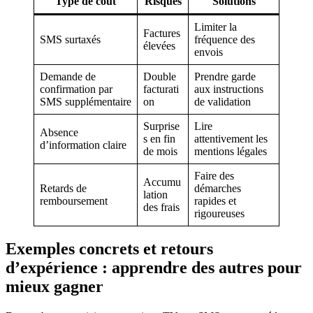
Type de coût
Risques
Solutions
Limiter la
Factures
SMS surtaxés
fréquence des
élevées
envois
Demande de
Double
Prendre garde
confirmation par
facturati
aux instructions
SMS supplémentaire
on
de validation
Surprise
Lire
Absence
s en fin
attentivement les
d’information claire
de mois
mentions légales
Faire des
Accumu
Retards de
démarches
lation
remboursement
rapides et
des frais
rigoureuses
Exemples concrets et retours
d’expérience : apprendre des autres pour
mieux gagner