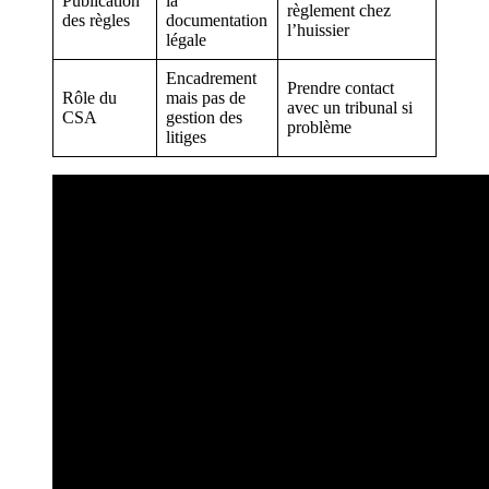
Publication
la
règlement chez
des règles
documentation
l’huissier
légale
Encadrement
Prendre contact
Rôle du
mais pas de
avec un tribunal si
CSA
gestion des
problème
litiges