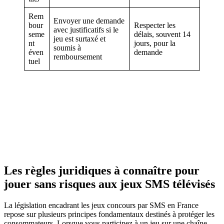
Rem
Envoyer une demande
bour
Respecter les
avec justificatifs si le
seme
délais, souvent 14
jeu est surtaxé et
nt
jours, pour la
soumis à
éven
demande
remboursement
tuel
Les règles juridiques à connaître pour
jouer sans risques aux jeux SMS télévisés
La législation encadrant les jeux concours par SMS en France
repose sur plusieurs principes fondamentaux destinés à protéger les
consommateurs. Lorsque vous participez à un jeu sur une chaîne