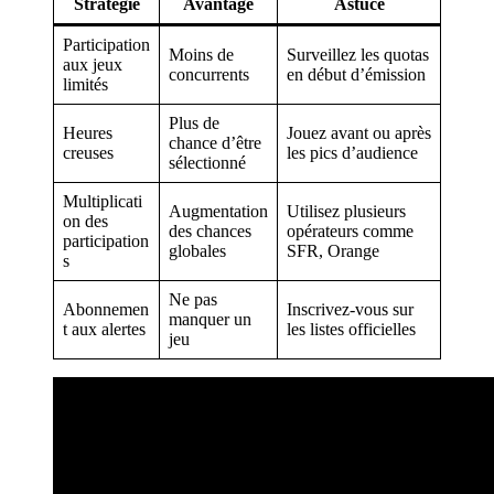
Stratégie
Avantage
Astuce
Participation
Moins de
Surveillez les quotas
aux jeux
concurrents
en début d’émission
limités
Plus de
Heures
Jouez avant ou après
chance d’être
creuses
les pics d’audience
sélectionné
Multiplicati
Augmentation
Utilisez plusieurs
on des
des chances
opérateurs comme
participation
globales
SFR, Orange
s
Ne pas
Abonnemen
Inscrivez-vous sur
manquer un
t aux alertes
les listes officielles
jeu