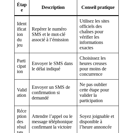
Étap
Description
Conseil pratique
e
Utilisez les sites
Ident
officiels des
ificat
Repérer le numéro
chaînes pour
ion
SMS et le mot-clé
vérifier les
du
associé à l’émission
informations
jeu
exactes
Choisissez les
Parti
Envoyer le SMS dans
heures creuses
cipat
le délai indiqué
pour moins de
ion
concurrence
Ne pas oublier
Envoyer un SMS de
Valid
cette étape pour
confirmation si
ation
valider la
demandé
participation
Réce
ption
Attendre l’appel ou le
Soyez joignable et
des
message téléphonique
disponible à
résul
confirmant la victoire
l’heure annoncée
tats