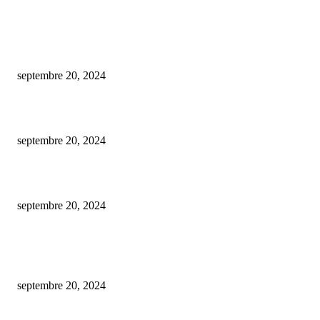
COUP DE CŒUR DE L'ÉDITEUR
Comment soigner les bijoux en argent ?
septembre 20, 2024
Combien de panneaux solaire pour alimenter une maison ?
septembre 20, 2024
Comment jouer au casino machine à sous ?
septembre 20, 2024
ARTICLES POPULAIRES
Est-ce gratuit l’estimation d’une maison par une agence immobilière ?
septembre 20, 2024