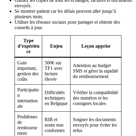
Gardez les copies de tous les échanges, factures et documents
envoyés.
Se montrer patient car les délais peuvent aller jusqu’à
plusieurs mois.
Utiliser les réseaux sociaux pour partager et obtenir des
conseils à jour.
Type
d’expérien
Enjeu
Leçon apprise
ce
Gain
500€ sur
Attention au budget
important,
TF1 avec
SMS et gérer la rapidité
gestion des
facture
du remboursement
coûts
élevée
Participatio
Difficultés
Vérifier la compatibilité
n
techniques
des numéros et les
internation
en Belgique
consignes locales
ale
Problèmes
RIB et
Soigner les documents
de
noms non
envoyés pour éviter les
rembourse
conformes
refus
ment