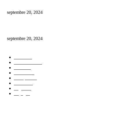
De la conception à la mise en marché : créer un nft en toute simplicité.
septembre 20, 2024
comment procéder au changement du plafond de votre carte bancaire bnp 
septembre 20, 2024
CATÉGORIE POPULAIRE
Maison
30
Autos/Motos
25
Loisirs
23
bien-être
14
Entreprise
13
Finance
12
Argent
10
Voyage
7