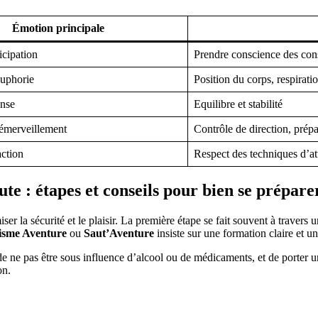
Émotion principale
icipation
Prendre conscience des con
euphorie
Position du corps, respirati
ense
Equilibre et stabilité
émerveillement
Contrôle de direction, prépar
action
Respect des techniques d’at
te : étapes et conseils pour bien se prépare
la sécurité et le plaisir. La première étape se fait souvent à travers u
isme Aventure
ou
Saut’Aventure
insiste sur une formation claire et
 de ne pas être sous influence d’alcool ou de médicaments, et de porter 
on.