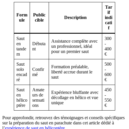
Tar
if
Form
Public
Description
indi
ule
cible
cati
f
Saut
300
Assistance complète avec
en
Débuta
-
un professionnel, idéal
tande
nt
400
pour un premier saut
m
€
Saut
500
Formation préalable,
solo
Confir
-
liberté accrue durant le
encad
mé
600
saut
ré
€
Saut
Amate
450
Expérience bluffante avec
en
urs de
-
décollage en hélico et vue
hélico
sensati
550
unique
ptère
ons
€
Pour approfondir, retrouvez des témoignages et conseils spécifiques
sur la préparation du saut en parachute dans cet article dédié à
l’
expérience de saut en hélicoptère
.