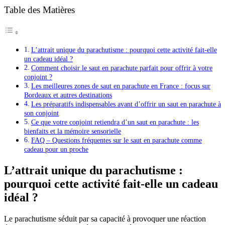
Table des Matières
L’attrait unique du parachutisme : pourquoi cette activité fait-elle
un cadeau idéal ?
Comment choisir le saut en parachute parfait pour offrir à votre
conjoint ?
Les meilleures zones de saut en parachute en France : focus sur
Bordeaux et autres destinations
Les préparatifs indispensables avant d’offrir un saut en parachute à
son conjoint
Ce que votre conjoint retiendra d’un saut en parachute : les
bienfaits et la mémoire sensorielle
FAQ – Questions fréquentes sur le saut en parachute comme
cadeau pour un proche
L’attrait unique du parachutisme :
pourquoi cette activité fait-elle un cadeau
idéal ?
Le parachutisme séduit par sa capacité à provoquer une réaction