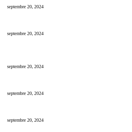
septembre 20, 2024
isolation de plafond hourdi : techniques et astuces à connaître.
septembre 20, 2024
ARTICLES POPULAIRES
Est-ce gratuit l’estimation d’une maison par une agence immobilière ?
septembre 20, 2024
De la conception à la mise en marché : créer un nft en toute simplicité.
septembre 20, 2024
comment procéder au changement du plafond de votre carte bancaire bnp 
septembre 20, 2024
CATÉGORIE POPULAIRE