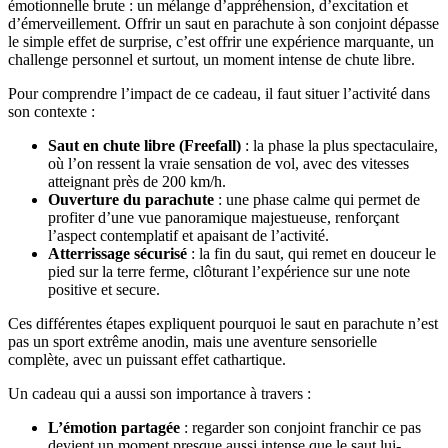
émotionnelle brute : un mélange d’appréhension, d’excitation et
d’émerveillement. Offrir un saut en parachute à son conjoint dépasse
le simple effet de surprise, c’est offrir une expérience marquante, un
challenge personnel et surtout, un moment intense de chute libre.
Pour comprendre l’impact de ce cadeau, il faut situer l’activité dans
son contexte :
Saut en chute libre (Freefall)
: la phase la plus spectaculaire,
où l’on ressent la vraie sensation de vol, avec des vitesses
atteignant près de 200 km/h.
Ouverture du parachute
: une phase calme qui permet de
profiter d’une vue panoramique majestueuse, renforçant
l’aspect contemplatif et apaisant de l’activité.
Atterrissage sécurisé
: la fin du saut, qui remet en douceur le
pied sur la terre ferme, clôturant l’expérience sur une note
positive et secure.
Ces différentes étapes expliquent pourquoi le saut en parachute n’est
pas un sport extrême anodin, mais une aventure sensorielle
complète, avec un puissant effet cathartique.
Un cadeau qui a aussi son importance à travers :
L’émotion partagée
: regarder son conjoint franchir ce pas
devient un moment presque aussi intense que le saut lui-