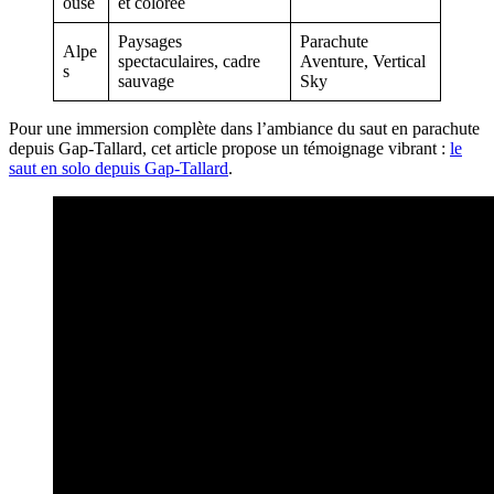
ouse
et colorée
Paysages
Parachute
Alpe
spectaculaires, cadre
Aventure, Vertical
s
sauvage
Sky
Pour une immersion complète dans l’ambiance du saut en parachute
depuis Gap-Tallard, cet article propose un témoignage vibrant :
le
saut en solo depuis Gap-Tallard
.