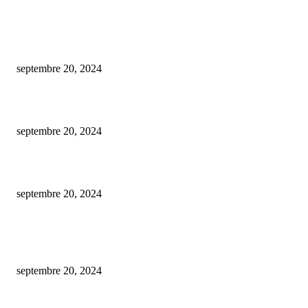
COUP DE CŒUR DE L'ÉDITEUR
Découvrez l’analyse complète des prix du mobilier de bureau!
septembre 20, 2024
les critères cruciaux pour choisir un plombier d’urgence de confiance
septembre 20, 2024
Comment garer une moto dans un garage ?
septembre 20, 2024
ARTICLES POPULAIRES
Est-ce gratuit l’estimation d’une maison par une agence immobilière ?
septembre 20, 2024