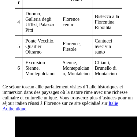
r
Duomo,
Bistecca alla
Galleria degli
Florence
4
Fiorentina,
Uffizi, Palazzo
centre
Ribollita
Pitti
Ponte Vecchio,
Cantucci
Florence,
5
Quartier
avec vin
Fiesole
Oltrarno
santo
Excursion
Sienne,
Chianti,
6
Sienne,
Montepulcian
Brunello di
Montepulciano
o, Montalcino
Montalcino
Ce séjour toscan allie parfaitement visites d’Italie historiques et
immersion dans des paysages où la nature rime avec une richesse
culinaire et culturelle unique. Vous trouverez plus d’astuces pour un
séjour italien réussi à Florence sur ce site spécialisé sur
Italie
Authentique
.