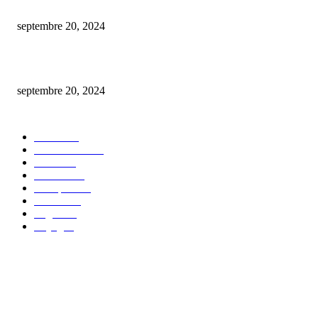
De la conception à la mise en marché : créer un nft en toute simplicité.
septembre 20, 2024
comment procéder au changement du plafond de votre carte bancaire bnp 
septembre 20, 2024
CATÉGORIE POPULAIRE
Maison
30
Autos/Motos
25
Loisirs
23
bien-être
14
Entreprise
13
Finance
12
Argent
10
Voyage
7