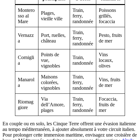
Montero
Train,
Poissons
Plages,
sso al
ferry,
grillés,
vieille ville
Mare
randonnée
focaccia
Train,
Vernazz
Port, ruelles,
Pesto, fruits
ferry,
a
château
de mer
randonnée
Points de
Vins
Cornigli
Train,
vue,
locaux,
a
randonnée
vignobles
olives
Maisons
Train,
Manarol
Vins, fruits
colorées,
ferry,
a
de mer
vignobles
randonnée
Via
Train,
Focaccia,
Riomag
dell’Amore,
ferry,
fruits de
giore
plages
randonnée
mer
En couple ou en solo, les Cinque Terre offrent une évasion italienne
au tempo méditerranéen, à ajouter absolument à votre circuit italien.
Pour prolonger cette immersion maritime, envisagez une croisière de