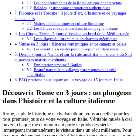
Les incontournables de la Rome antique et chrétienne
Balades, gastronomie et quartiers authentiques
Florence et la Toscane : 3 jours d’art, d’histoire et de paysages
enchanteurs
Visites emblématiques et culture florentine
Les délices et excursions dans la campagne toscane
Les Cinque Terre : 2 jours d’évasion au bord de la Méditerranée
Les villages du littoral et leurs charmes spécifiques
Venise en 3 jours : flâneries romantiques entre canaux et palais
Les essentiels à visiter pour un séjour vénitien réussi
Derniers jours à Naples et sur la côte amalfitaine : saveurs du Sud
et paysages marins envoûtants
Exploration urbaine à Naples
Beauté naturelle et villages pittoresques de la côte
amalfitaine
FAQ pratique pour organiser un voyage de 15 jours en Italie
Découvrir Rome en 3 jours : un plongeon
dans l’histoire et la culture italienne
Rome, capitale historique et charismatique, vous accueille pour les
trois premiers jours de votre voyage en Italie. Véritable musée à ciel
ouvert, chaque rue et monument porte le poids des siècles,
immergeant instantanément le visiteur dans un récit millénaire. Pour
explorer pleinement ce concentré d’histoire, concentrez-vous sur une