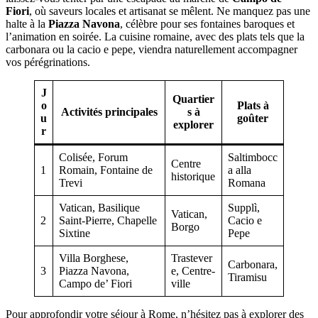
Fiori
, où saveurs locales et artisanat se mêlent. Ne manquez pas une
halte à la
Piazza Navona
, célèbre pour ses fontaines baroques et
l’animation en soirée. La cuisine romaine, avec des plats tels que la
carbonara ou la cacio e pepe, viendra naturellement accompagner
vos pérégrinations.
J
Quartier
o
Plats à
Activités principales
s à
u
goûter
explorer
r
Colisée, Forum
Saltimbocc
Centre
1
Romain, Fontaine de
a alla
historique
Trevi
Romana
Vatican, Basilique
Supplì,
Vatican,
2
Saint-Pierre, Chapelle
Cacio e
Borgo
Sixtine
Pepe
Villa Borghese,
Trastever
Carbonara,
3
Piazza Navona,
e, Centre-
Tiramisu
Campo de’ Fiori
ville
Pour approfondir votre séjour à Rome, n’hésitez pas à explorer des