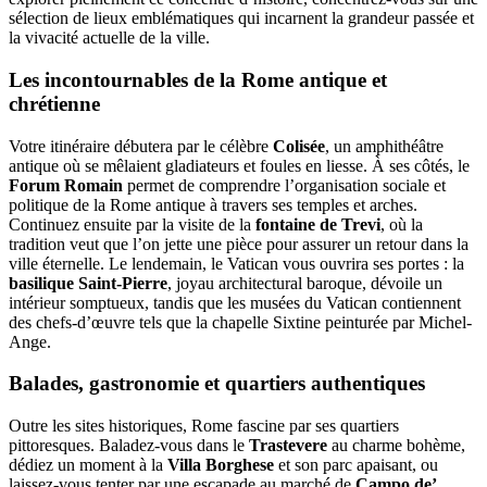
sélection de lieux emblématiques qui incarnent la grandeur passée et
la vivacité actuelle de la ville.
Les incontournables de la Rome antique et
chrétienne
Votre itinéraire débutera par le célèbre
Colisée
, un amphithéâtre
antique où se mêlaient gladiateurs et foules en liesse. À ses côtés, le
Forum Romain
permet de comprendre l’organisation sociale et
politique de la Rome antique à travers ses temples et arches.
Continuez ensuite par la visite de la
fontaine de Trevi
, où la
tradition veut que l’on jette une pièce pour assurer un retour dans la
ville éternelle. Le lendemain, le Vatican vous ouvrira ses portes : la
basilique Saint-Pierre
, joyau architectural baroque, dévoile un
intérieur somptueux, tandis que les musées du Vatican contiennent
des chefs-d’œuvre tels que la chapelle Sixtine peinturée par Michel-
Ange.
Balades, gastronomie et quartiers authentiques
Outre les sites historiques, Rome fascine par ses quartiers
pittoresques. Baladez-vous dans le
Trastevere
au charme bohème,
dédiez un moment à la
Villa Borghese
et son parc apaisant, ou
laissez-vous tenter par une escapade au marché de
Campo de’