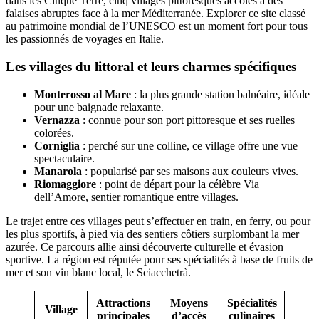
dans les Cinque Terre, cinq villages pittoresques accolés à des
falaises abruptes face à la mer Méditerranée. Explorer ce site classé
au patrimoine mondial de l’UNESCO est un moment fort pour tous
les passionnés de voyages en Italie.
Les villages du littoral et leurs charmes spécifiques
Monterosso al Mare
: la plus grande station balnéaire, idéale
pour une baignade relaxante.
Vernazza
: connue pour son port pittoresque et ses ruelles
colorées.
Corniglia
: perché sur une colline, ce village offre une vue
spectaculaire.
Manarola
: popularisé par ses maisons aux couleurs vives.
Riomaggiore
: point de départ pour la célèbre Via
dell’Amore, sentier romantique entre villages.
Le trajet entre ces villages peut s’effectuer en train, en ferry, ou pour
les plus sportifs, à pied via des sentiers côtiers surplombant la mer
azurée. Ce parcours allie ainsi découverte culturelle et évasion
sportive. La région est réputée pour ses spécialités à base de fruits de
mer et son vin blanc local, le Sciacchetrà.
Attractions
Moyens
Spécialités
Village
principales
d’accès
culinaires