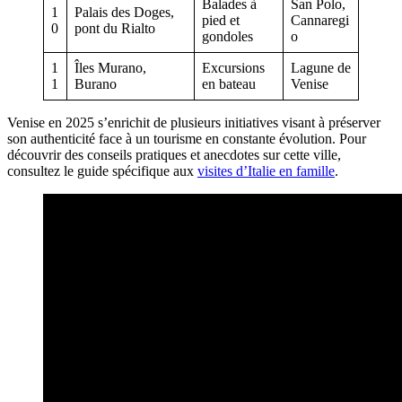
Balades à
San Polo,
1
Palais des Doges,
pied et
Cannaregi
0
pont du Rialto
gondoles
o
1
Îles Murano,
Excursions
Lagune de
1
Burano
en bateau
Venise
Venise en 2025 s’enrichit de plusieurs initiatives visant à préserver
son authenticité face à un tourisme en constante évolution. Pour
découvrir des conseils pratiques et anecdotes sur cette ville,
consultez le guide spécifique aux
visites d’Italie en famille
.