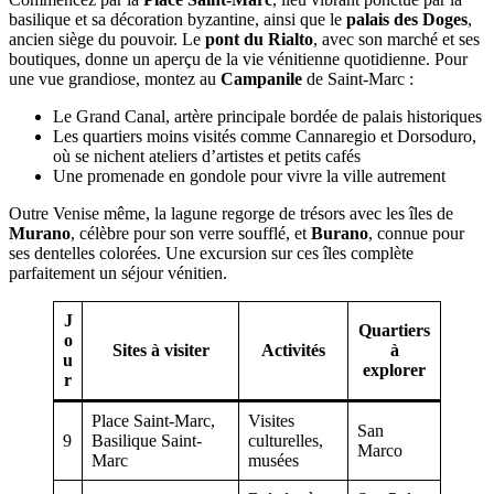
basilique et sa décoration byzantine, ainsi que le
palais des Doges
,
ancien siège du pouvoir. Le
pont du Rialto
, avec son marché et ses
boutiques, donne un aperçu de la vie vénitienne quotidienne. Pour
une vue grandiose, montez au
Campanile
de Saint-Marc :
Le Grand Canal, artère principale bordée de palais historiques
Les quartiers moins visités comme Cannaregio et Dorsoduro,
où se nichent ateliers d’artistes et petits cafés
Une promenade en gondole pour vivre la ville autrement
Outre Venise même, la lagune regorge de trésors avec les îles de
Murano
, célèbre pour son verre soufflé, et
Burano
, connue pour
ses dentelles colorées. Une excursion sur ces îles complète
parfaitement un séjour vénitien.
J
Quartiers
o
Sites à visiter
Activités
à
u
explorer
r
Place Saint-Marc,
Visites
San
9
Basilique Saint-
culturelles,
Marco
Marc
musées