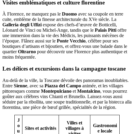
Visites emblématiques et culture florentine
À Florence, ne manquez pas le
Duomo
avec sa coupole en terre
cuite, emblème de la finesse architecturale du XVe siècle. La
Galleria degli Uffizi
expose des chefs-d’œuvre de Botticelli,
Léonard de Vinci ou Michel-Ange, tandis que le
Palais Pitti
offre
une immersion dans la vie des Médicis, les puissants mécènes de
l’époque. Flânez aussi sur le
Ponte Vecchio
, célèbre pour ses
boutiques d’artisans et bijoutiers, et offrez-vous une balade dans le
quartier
Oltrarno
pour découvrir une Florence plus authentique et
moins fréquentée.
Les délices et excursions dans la campagne toscane
Au-delà de la ville, la Toscane dévoile des panoramas inoubliables.
Entre
Sienne
, avec sa
Piazza del Campo
animée, et les villages
pittoresques comme
Montepulciano
et
Montalcino
, vous pourrez
goûter aux célèbres vins Chianti et Brunello. Laissez-vous aussi
séduire par la ribollita, une soupe traditionnelle, et par la bistecca alla
fiorentina, une pièce de bœuf grillée, spécialités de la région.
J
Villes et
o
Gastronomi
Sites et activités
villages à
u
e locale
visiter