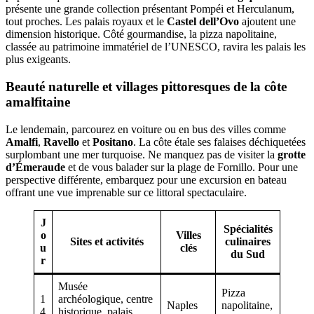
présente une grande collection présentant Pompéi et Herculanum,
tout proches. Les palais royaux et le
Castel dell’Ovo
ajoutent une
dimension historique. Côté gourmandise, la pizza napolitaine,
classée au patrimoine immatériel de l’UNESCO, ravira les palais les
plus exigeants.
Beauté naturelle et villages pittoresques de la côte
amalfitaine
Le lendemain, parcourez en voiture ou en bus des villes comme
Amalfi
,
Ravello
et
Positano
. La côte étale ses falaises déchiquetées
surplombant une mer turquoise. Ne manquez pas de visiter la
grotte
d’Émeraude
et de vous balader sur la plage de Fornillo. Pour une
perspective différente, embarquez pour une excursion en bateau
offrant une vue imprenable sur ce littoral spectaculaire.
J
Spécialités
o
Villes
Sites et activités
culinaires
u
clés
du Sud
r
Musée
Pizza
1
archéologique, centre
Naples
napolitaine,
4
historique, palais