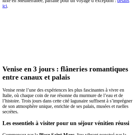
luxe en Méditerranée, parfaite pour un voyage d’exception :
détails
ici
.
Venise en 3 jours : flâneries romantiques
entre canaux et palais
Venise reste l’une des expériences les plus fascinantes à vivre en
Italie, où chaque coin de rue résonne du murmure de l’eau et de
l’histoire. Trois jours dans cette cité lagunaire suffisent à s’imprégner
de son atmosphère unique, enrichie de ses palais, musées et ruelles
secrètes.
Les essentiels à visiter pour un séjour vénitien réussi
Commencez par la
Place Saint-Marc
, lieu vibrant ponctué par la