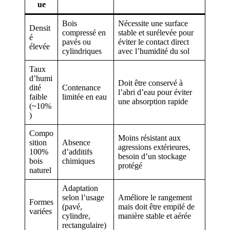
ue
Bois
Nécessite une surface
Densit
compressé en
stable et surélevée pour
é
pavés ou
éviter le contact direct
élevée
cylindriques
avec l’humidité du sol
Taux
d’humi
Doit être conservé à
dité
Contenance
l’abri d’eau pour éviter
faible
limitée en eau
une absorption rapide
(~10%
)
Compo
Moins résistant aux
sition
Absence
agressions extérieures,
100%
d’additifs
besoin d’un stockage
bois
chimiques
protégé
naturel
Adaptation
selon l’usage
Améliore le rangement
Formes
(pavé,
mais doit être empilé de
variées
cylindre,
manière stable et aérée
rectangulaire)