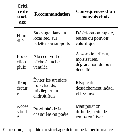
Critè
re de
Conséquences d’un
Recommandation
stock
mauvais choix
age
Stockage dans un
Détérioration rapide,
Humi
local sec, sur
baisse du pouvoir
dité
palettes ou supports
calorifique
Absorption d’eau,
Prote
Abri couvert ou
moisissures,
ction
bâche étanche
dégradation du bois
pluie
ventilée
densifié
Éviter les greniers
Temp
Risque de
trop chauds,
ératur
dessèchement inégal
privilégier un
e
et fissures
endroit frais
Acces
Manipulation
Proximité de la
sibilit
difficile, perte de
chaudière ou poêle
é
temps en hiver
En résumé, la qualité du stockage détermine la performance