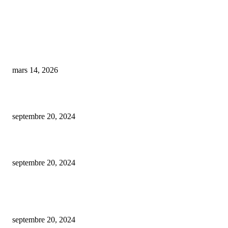
COUP DE CŒUR DE L'ÉDITEUR
Barbe, vêtements, esprit : l’art d’un lifestyle équilibré
mars 14, 2026
Connaissez le prix d’un débouchage de canalisation
septembre 20, 2024
Identifier si un etf est capitalisant ou distribuant : comment faire ?
septembre 20, 2024
ARTICLES POPULAIRES
Est-ce gratuit l’estimation d’une maison par une agence immobilière ?
septembre 20, 2024