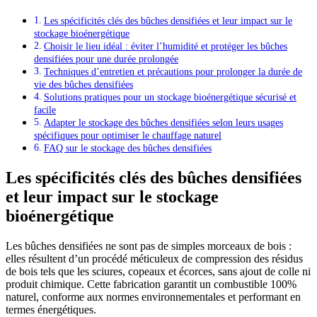
Les spécificités clés des bûches densifiées et leur impact sur le
stockage bioénergétique
Choisir le lieu idéal : éviter l’humidité et protéger les bûches
densifiées pour une durée prolongée
Techniques d’entretien et précautions pour prolonger la durée de
vie des bûches densifiées
Solutions pratiques pour un stockage bioénergétique sécurisé et
facile
Adapter le stockage des bûches densifiées selon leurs usages
spécifiques pour optimiser le chauffage naturel
FAQ sur le stockage des bûches densifiées
Les spécificités clés des bûches densifiées
et leur impact sur le stockage
bioénergétique
Les bûches densifiées ne sont pas de simples morceaux de bois :
elles résultent d’un procédé méticuleux de compression des résidus
de bois tels que les sciures, copeaux et écorces, sans ajout de colle ni
produit chimique. Cette fabrication garantit un combustible 100%
naturel, conforme aux normes environnementales et performant en
termes énergétiques.