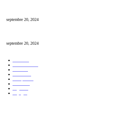
De la conception à la mise en marché : créer un nft en toute simplicité.
septembre 20, 2024
comment procéder au changement du plafond de votre carte bancaire bnp 
septembre 20, 2024
CATÉGORIE POPULAIRE
Maison
30
Autos/Motos
25
Loisirs
23
bien-être
14
Entreprise
13
Finance
12
Argent
10
Voyage
7