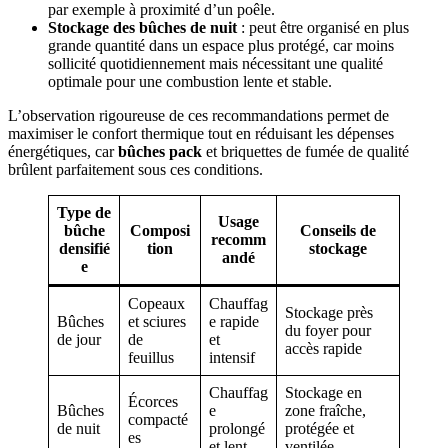
par exemple à proximité d’un poêle.
Stockage des bûches de nuit
: peut être organisé en plus
grande quantité dans un espace plus protégé, car moins
sollicité quotidiennement mais nécessitant une qualité
optimale pour une combustion lente et stable.
L’observation rigoureuse de ces recommandations permet de
maximiser le confort thermique tout en réduisant les dépenses
énergétiques, car
bûches pack
et briquettes de fumée de qualité
brûlent parfaitement sous ces conditions.
Type de
Usage
bûche
Composi
Conseils de
recomm
densifié
tion
stockage
andé
e
Copeaux
Chauffag
Stockage près
Bûches
et sciures
e rapide
du foyer pour
de jour
de
et
accès rapide
feuillus
intensif
Chauffag
Stockage en
Écorces
Bûches
e
zone fraîche,
compacté
de nuit
prolongé
protégée et
es
et lent
ventilée