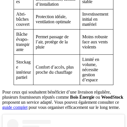
es
stable
d’installation
Abri-
Investissement
Protection idéale,
bûches
initial en
ventilation optimale
couvert
matériel
Bâche
Permet passage de
Moins robuste
évapo-
l’air, protège de la
face aux vents
transpir
pluie
violents
ante
Limité en
Stockag
volume,
e
Confort d’accès, plus
nécessite
intérieur
proche du chauffage
gestion
partiel
d’espace
Pour ceux qui souhaitent bénéficier d’une livraison régulière,
plusieurs fournisseurs réputés comme
Bois Énergie
ou
WoodStock
proposent un service adapté. Vous pouvez également consulter ce
guide complet
pour vous organiser efficacement sur le long terme.