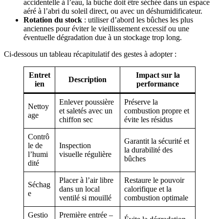
accidentelle à l’eau, la bûche doit être séchée dans un espace
aéré à l’abri du soleil direct, ou avec un déshumidificateur.
Rotation du stock
: utiliser d’abord les bûches les plus
anciennes pour éviter le vieillissement excessif ou une
éventuelle dégradation due à un stockage trop long.
Ci-dessous un tableau récapitulatif des gestes à adopter :
Entret
Impact sur la
Description
ien
performance
Enlever poussière
Préserve la
Nettoy
et saletés avec un
combustion propre et
age
chiffon sec
évite les résidus
Contrô
Garantit la sécurité et
le de
Inspection
la durabilité des
l’humi
visuelle régulière
bûches
dité
Placer à l’air libre
Restaure le pouvoir
Séchag
dans un local
calorifique et la
e
ventilé si mouillé
combustion optimale
Gestio
Première entrée –