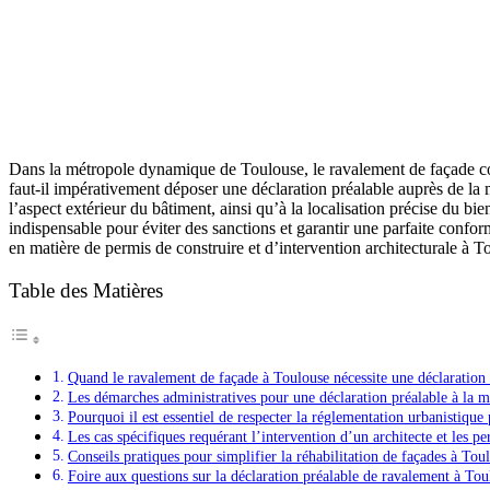
Dans la métropole dynamique de Toulouse, le ravalement de façade const
faut-il impérativement déposer une déclaration préalable auprès de la 
l’aspect extérieur du bâtiment, ainsi qu’à la localisation précise du 
indispensable pour éviter des sanctions et garantir une parfaite conform
en matière de permis de construire et d’intervention architecturale à T
Table des Matières
Quand le ravalement de façade à Toulouse nécessite une déclaration 
Les démarches administratives pour une déclaration préalable à la m
Pourquoi il est essentiel de respecter la réglementation urbanistiqu
Les cas spécifiques requérant l’intervention d’un architecte et les pe
Conseils pratiques pour simplifier la réhabilitation de façades à Tou
Foire aux questions sur la déclaration préalable de ravalement à Tou