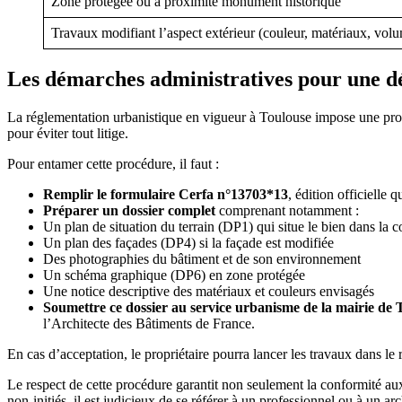
Zone protégée ou à proximité monument historique
Travaux modifiant l’aspect extérieur (couleur, matériaux, vol
Les démarches administratives pour une dé
La réglementation urbanistique en vigueur à Toulouse impose une procé
pour éviter tout litige.
Pour entamer cette procédure, il faut :
Remplir le formulaire Cerfa n°13703*13
, édition officielle 
Préparer un dossier complet
comprenant notamment :
Un plan de situation du terrain (DP1) qui situe le bien dans l
Un plan des façades (DP4) si la façade est modifiée
Des photographies du bâtiment et de son environnement
Un schéma graphique (DP6) en zone protégée
Une notice descriptive des matériaux et couleurs envisagés
Soumettre ce dossier au service urbanisme de la mairie de 
l’Architecte des Bâtiments de France.
En cas d’acceptation, le propriétaire pourra lancer les travaux dans le 
Le respect de cette procédure garantit non seulement la conformité au
non-initiés, il est judicieux de se référer à un professionnel ou à un ar