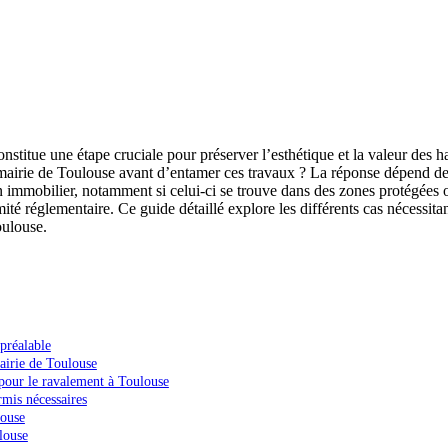
itue une étape cruciale pour préserver l’esthétique et la valeur des hab
mairie de Toulouse avant d’entamer ces travaux ? La réponse dépend de pl
bien immobilier, notamment si celui-ci se trouve dans des zones protégées
ité réglementaire. Ce guide détaillé explore les différents cas nécessitan
oulouse.
préalable
airie de Toulouse
e pour le ravalement à Toulouse
rmis nécessaires
louse
louse