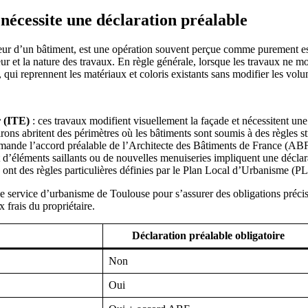
nécessite une déclaration préalable
rieur d’un bâtiment, est une opération souvent perçue comme purement es
r et la nature des travaux. En règle générale, lorsque les travaux ne mo
, qui reprennent les matériaux et coloris existants sans modifier les vol
r (ITE)
: ces travaux modifient visuellement la façade et nécessitent une
irons abritent des périmètres où les bâtiments sont soumis à des règles 
emande l’accord préalable de l’Architecte des Bâtiments de France (ABF
 d’éléments saillants ou de nouvelles menuiseries impliquent une déclar
lle ont des règles particulières définies par le Plan Local d’Urbanisme (
u le service d’urbanisme de Toulouse pour s’assurer des obligations précis
 frais du propriétaire.
Déclaration préalable obligatoire
Non
Oui