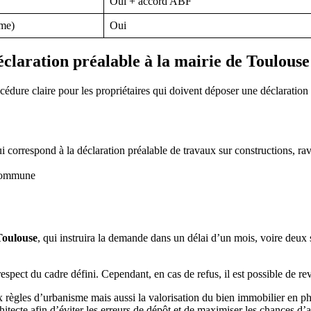
Oui + accord ABF
ume)
Oui
claration préalable à la mairie de Toulouse
dure claire pour les propriétaires qui doivent déposer une déclaration 
qui correspond à la déclaration préalable de travaux sur constructions, ra
a commune
Toulouse
, qui instruira la demande dans un délai d’un mois, voire deux s
respect du cadre défini. Cependant, en cas de refus, il est possible de re
x règles d’urbanisme mais aussi la valorisation du bien immobilier en p
chitecte afin d’éviter les erreurs de dépôt et de maximiser les chances d’