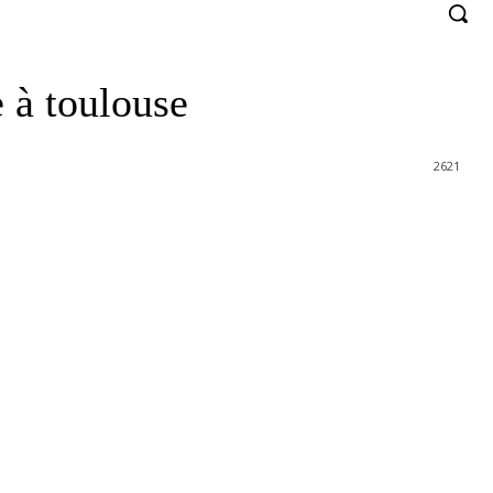
e à toulouse
2621