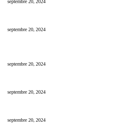
septembre 20, 2024
Assurance Emprunteur: 10 Mythes à Démystifier !
septembre 20, 2024
ARTICLES POPULAIRES
Est-ce gratuit l’estimation d’une maison par une agence immobilière ?
septembre 20, 2024
De la conception à la mise en marché : créer un nft en toute simplicité.
septembre 20, 2024
comment procéder au changement du plafond de votre carte bancaire bnp 
septembre 20, 2024
CATÉGORIE POPULAIRE