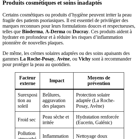
Produits cosmétiques et soins inadaptés
Certains cosmétiques ou produits d’hygiène peuvent irriter la peau
fragile des patients psoriasiques. Il est essentiel de privilégier des
marques reconnues pour leurs formulations douces et respectueuses,
telles que
Bioderma
,
A-Derma
ou
Ducray
. Ces produits aident à
hydrater en profondeur et à réduire les risques d’inflammation
pionnière de nouvelles plaques.
De même, les crèmes solaires adaptées ou des soins apaisants des
gammes
La Roche-Posay
,
Avène
, ou
Vichy
sont à recommander
pour protéger la peau au quotidien.
Facteur
Moyens de
Impact
externe
prévention
Surexposi
Brûlures,
Protection solaire
tion au
aggravation
adaptée (La Roche-
soleil
des plaques
Posay, Avène)
Peau sèche et
Hydratation renforcée
Froid sec
irritée
(Eucerin, Galénic)
Pollution
Inflammation
Nettoyage doux
atmosphé