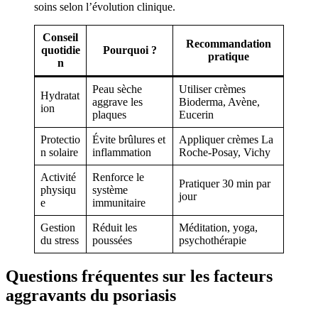
soins selon l’évolution clinique.
Conseil
Recommandation
quotidie
Pourquoi ?
pratique
n
Peau sèche
Utiliser crèmes
Hydratat
aggrave les
Bioderma, Avène,
ion
plaques
Eucerin
Protectio
Évite brûlures et
Appliquer crèmes La
n solaire
inflammation
Roche-Posay, Vichy
Activité
Renforce le
Pratiquer 30 min par
physiqu
système
jour
e
immunitaire
Gestion
Réduit les
Méditation, yoga,
du stress
poussées
psychothérapie
Questions fréquentes sur les facteurs
aggravants du psoriasis