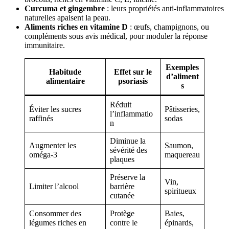
Curcuma et gingembre
: leurs propriétés anti-inflammatoires
naturelles apaisent la peau.
Aliments riches en vitamine D
: œufs, champignons, ou
compléments sous avis médical, pour moduler la réponse
immunitaire.
Exemples
Habitude
Effet sur le
d’aliment
alimentaire
psoriasis
s
Réduit
Éviter les sucres
Pâtisseries,
l’inflammatio
raffinés
sodas
n
Diminue la
Augmenter les
Saumon,
sévérité des
oméga-3
maquereau
plaques
Préserve la
Vin,
Limiter l’alcool
barrière
spiritueux
cutanée
Consommer des
Protège
Baies,
légumes riches en
contre le
épinards,