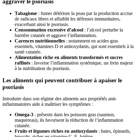
aggraver le psoriasis
Tabagisme
: fumer détériore la peau par la production accrue
de radicaux libres et affaiblit les défenses immunitaires,
exacerbant ainsi le psoriasis.
Consommation excessive d’alcool
: l’alcool perturbe la
barrière cutanée et aggrave l’inflammation.
Carences nutritionnelles
: notamment en acides gras
essentiels, vitamines D et antioxydants, qui sont essentiels à la
santé cutanée.
Alimentation riche en aliments transformés et sucres
raffinés
: favorise l’inflammation systémique, un frein majeur
à la stabilisation du psoriasis.
Les aliments qui peuvent contribuer à apaiser le
psoriasis
Introduire dans son régime des aliments aux propriétés anti-
inflammatoires aide à maîtriser les symptômes :
Omega-3
: présents dans les poissons gras (saumon,
maquereau), ils favorisent la réduction de l’inflammation
cutanée.
Fruits et légumes riches en antioxydants
: baies, épinards,
brocolis, riches en vitamine C, E, lutéine.