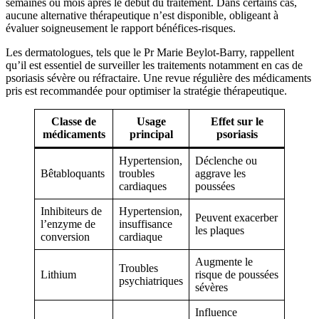
semaines ou mois après le début du traitement. Dans certains cas,
aucune alternative thérapeutique n’est disponible, obligeant à
évaluer soigneusement le rapport bénéfices-risques.
Les dermatologues, tels que le Pr Marie Beylot-Barry, rappellent
qu’il est essentiel de surveiller les traitements notamment en cas de
psoriasis sévère ou réfractaire. Une revue régulière des médicaments
pris est recommandée pour optimiser la stratégie thérapeutique.
Classe de
Usage
Effet sur le
médicaments
principal
psoriasis
Hypertension,
Déclenche ou
Bêtabloquants
troubles
aggrave les
cardiaques
poussées
Inhibiteurs de
Hypertension,
Peuvent exacerber
l’enzyme de
insuffisance
les plaques
conversion
cardiaque
Augmente le
Troubles
Lithium
risque de poussées
psychiatriques
sévères
Influence