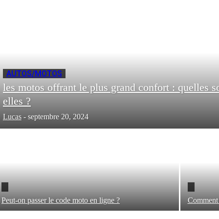
AUTOS/MOTOS
les motos offrant le plus grand confort : quelles s
elles ?
Lucas
-
septembre 20, 2024
Peut-on passer le code moto en ligne ?
Comment s’