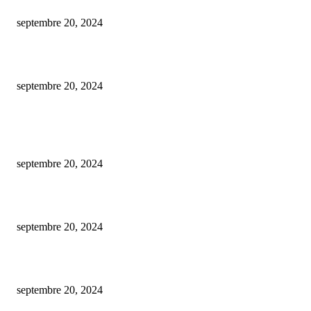
où dénicher des grossistes spécialisés en tisanes cbd ?
septembre 20, 2024
les critères cruciaux pour choisir un plombier d’urgence de confiance
septembre 20, 2024
ARTICLES POPULAIRES
Est-ce gratuit l’estimation d’une maison par une agence immobilière ?
septembre 20, 2024
De la conception à la mise en marché : créer un nft en toute simplicité.
septembre 20, 2024
comment procéder au changement du plafond de votre carte bancaire bnp 
septembre 20, 2024
CATÉGORIE POPULAIRE