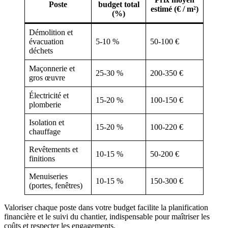
Poste
budget total
estimé (€ / m²)
(%)
Démolition et
évacuation
5-10 %
50-100 €
déchets
Maçonnerie et
25-30 %
200-350 €
gros œuvre
Électricité et
15-20 %
100-150 €
plomberie
Isolation et
15-20 %
100-220 €
chauffage
Revêtements et
10-15 %
50-200 €
finitions
Menuiseries
10-15 %
150-300 €
(portes, fenêtres)
Valoriser chaque poste dans votre budget facilite la planification
financière et le suivi du chantier, indispensable pour maîtriser les
coûts et respecter les engagements.