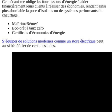
Ce mécanisme oblige les fournisseurs d’énergie à aider
financièrement leurs clients à réaliser des économies, rendant ainsi
plus abordable la pose d’isolants ou de systèmes performants de
chauffage.
MaPrimeRénov’
Éco-prêt à taux zéro
Certificats d’économies d’énergie
S’équiper de solutions modernes comme un store électrique
peut
aussi bénéficier de certaines aides.