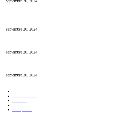
septembre 20, 2024
ARTICLES POPULAIRES
Est-ce gratuit l’estimation d’une maison par une agence immobilière ?
septembre 20, 2024
De la conception à la mise en marché : créer un nft en toute simplicité.
septembre 20, 2024
comment procéder au changement du plafond de votre carte bancaire bnp 
septembre 20, 2024
CATÉGORIE POPULAIRE
Maison
30
Autos/Motos
25
Loisirs
23
bien-être
14
Entreprise
13