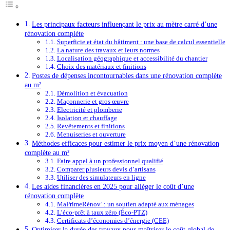
Les principaux facteurs influençant le prix au mètre carré d’une
rénovation complète
Superficie et état du bâtiment : une base de calcul essentielle
La nature des travaux et leurs normes
Localisation géographique et accessibilité du chantier
Choix des matériaux et finitions
Postes de dépenses incontournables dans une rénovation complète
au m²
Démolition et évacuation
Maçonnerie et gros œuvre
Electricité et plomberie
Isolation et chauffage
Revêtements et finitions
Menuiseries et ouverture
Méthodes efficaces pour estimer le prix moyen d’une rénovation
complète au m²
Faire appel à un professionnel qualifié
Comparer plusieurs devis d’artisans
Utiliser des simulateurs en ligne
Les aides financières en 2025 pour alléger le coût d’une
rénovation complète
MaPrimeRénov’ : un soutien adapté aux ménages
L’éco-prêt à taux zéro (Éco-PTZ)
Certificats d’économies d’énergie (CEE)
Optimiser la durée des travaux pour maîtriser le coût global de