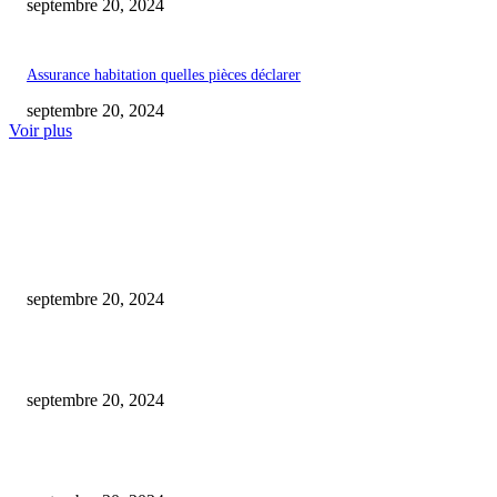
septembre 20, 2024
Assurance habitation quelles pièces déclarer
septembre 20, 2024
Voir plus
COUP DE CŒUR DE L'ÉDITEUR
Comment accessoiriser une casquette gavroche ?
septembre 20, 2024
Comment savoir si on doit repasser le code ou le permis ?
septembre 20, 2024
Saut en parachute : Testez vos limites !